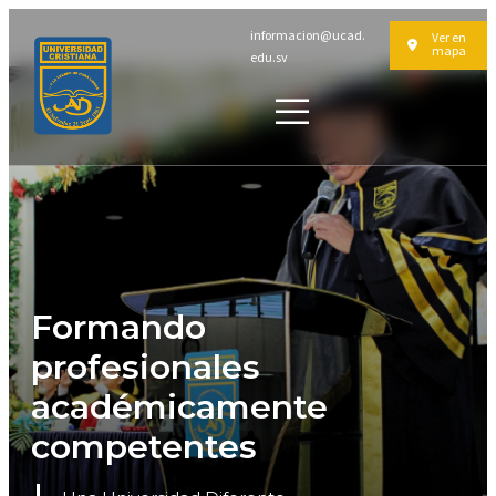
informacion@ucad.
Ver en
mapa
edu.sv
Formando
profesionales
académicamente
competentes