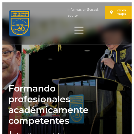
informacion@ucad.
Ver en
mapa
edu.sv
Formando
profesionales
académicamente
competentes