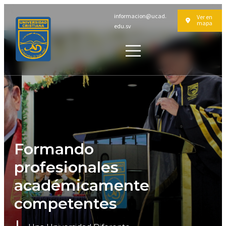
informacion@ucad.
Ver en
mapa
edu.sv
Formando
profesionales
académicamente
competentes