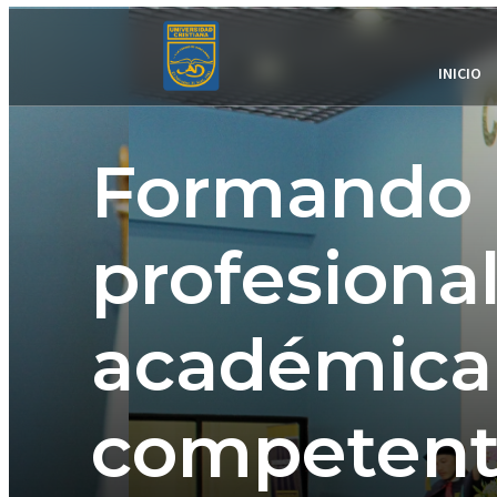
INICIO
Formando
profesiona
académic
competent