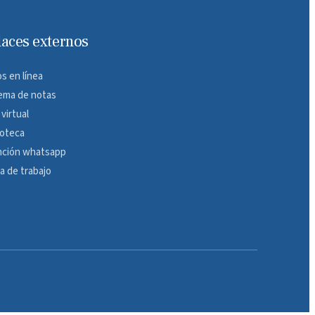
laces externos
s en línea
ema de notas
 virtual
ioteca
nción whatsapp
a de trabajo