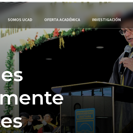
SOMOS UCAD
OFERTA ACADÉMICA
INVESTIGACIÓN
les
amente
es