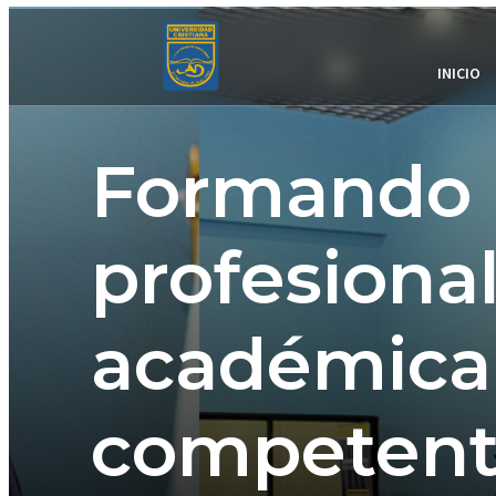
INICIO
Formando
profesiona
académic
competent