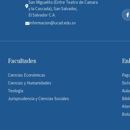
San Miguelito (Entre Teatro de Camara
y la Cascada), San Salvador,
El Salvador C.A.
informacion@ucad.edu.sv
Facultades
En
Ciencias Económicas
Pago
Ciencias y Humanidades
Sist
Teología
Aula
Jurisprudencia y Ciencias Sociales
Bibl
Ate
Bols