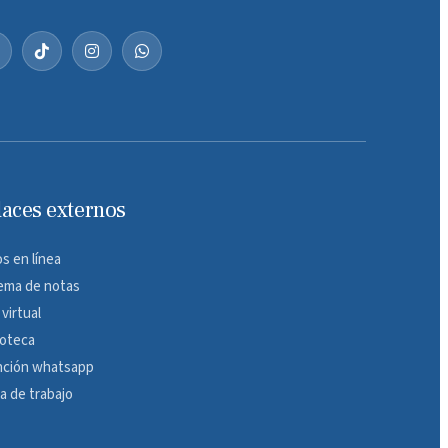
laces externos
s en línea
ema de notas
 virtual
ioteca
nción whatsapp
a de trabajo