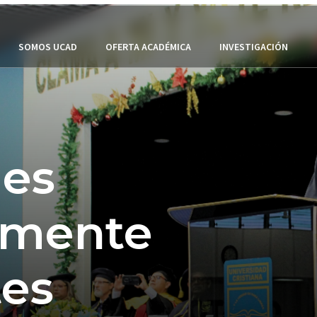
SOMOS UCAD
OFERTA ACADÉMICA
INVESTIGACIÓN
les
amente
es