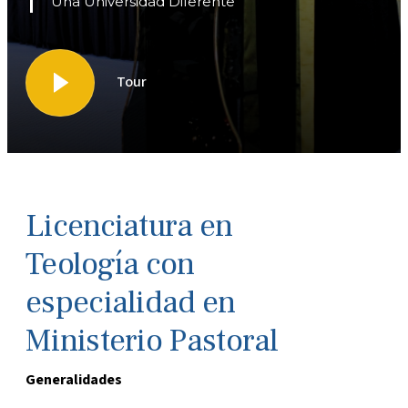
Una Universidad Diferente
Tour
Licenciatura en
Teología con
especialidad en
Ministerio Pastoral
Generalidades