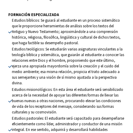
FORMACIÓN ESPECIALIZADA
Estudios bíblicos: Se guiará al estudiante en un proceso sistemático 
que le proporcione herramientas de análisis sobre los textos del 
Antiguo y Nuevo Testamento; aproximándole a una comprensión 
histórica, religiosa, filosófica, lingüística y cultural de dichos textos, 
que haga factible su desempeño pastoral. 
Estudios teológicos: Se estudiarán varias asignaturas vinculantes a la 
teología bíblica y sistemática, que guiarán al estudiante a conocer las 
relaciones entre Dios y el hombre, proponiendo que este último, 
ejerza una apropiada mayordomía sobre la creación y el cuido del 
medio ambiente; esa misma relación, propicia el trato adecuado a 
sus semejantes y una visión de sí mismo ajustada a la perspectiva 
divina.
Estudios misionológicos: En esta área el estudiante será sensibilizado 
acerca de la necesidad de apoyar las diferentes formas de llevar las 
buenas nuevas a otras naciones, procurando elevar las condiciones 
de vida de los receptores del mensaje, considerando sus formas 
culturales y su cosmovisión.
Estudios pastorales: El estudiante será capacitado para desempeñarse 
eficientemente como líder, administrador y conductor de una misión 
integral. En ese sentido, adquirirá y desarrollará habilidades 