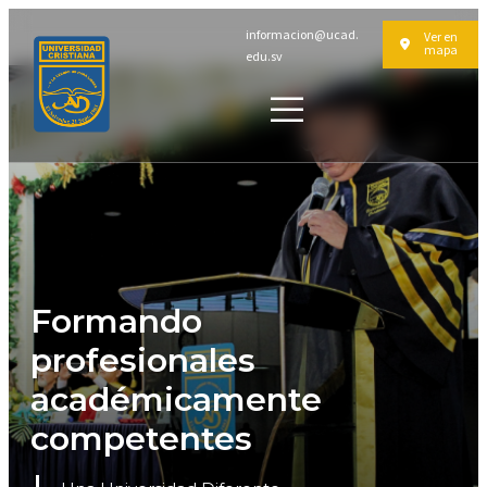
informacion@ucad.
Ver en
mapa
edu.sv
Formando
profesionales
académicamente
competentes